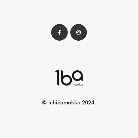
Facebook
Instagram
profile
profile
© ichibamokko 2024.